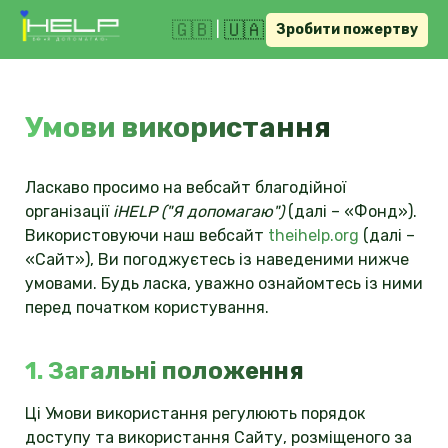
🇬🇧
🇺🇦
|
Зробити пожертву
Умови використання
Ласкаво просимо на вебсайт благодійної
організації
iHELP ("Я допомагаю")
(далі – «Фонд»).
Використовуючи наш вебсайт
theihelp.org
(далі –
«Сайт»), Ви погоджуєтесь із наведеними нижче
умовами. Будь ласка, уважно ознайомтесь із ними
перед початком користування.
1. Загальні положення
Ці Умови використання регулюють порядок
доступу та використання Сайту, розміщеного за